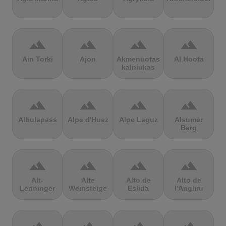
terrain
terrain
terrain
terrain
Ain Torki
Ajon
Akmenuotas
Al Hoota
kalniukas
terrain
terrain
terrain
terrain
Albulapass
Alpe d'Huez
Alpe Laguz
Alsumer
Berg
terrain
terrain
terrain
terrain
Alt-
Alte
Alto de
Alto de
Lenninger
Weinsteige
Eslida
l'Angliru