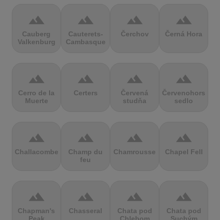
terrain
terrain
terrain
terrain
Cauberg
Cauterets-
Čerchov
Černá Hora
Valkenburg
Cambasque
terrain
terrain
terrain
terrain
Cerro de la
Certers
Červená
Červenohorské
Muerte
studňa
sedlo
terrain
terrain
terrain
terrain
Challacombe
Champ du
Chamrousse
Chapel Fell
feu
terrain
terrain
terrain
terrain
Chapman's
Chasseral
Chata pod
Chata pod
Peak
Chlebom
Suchým