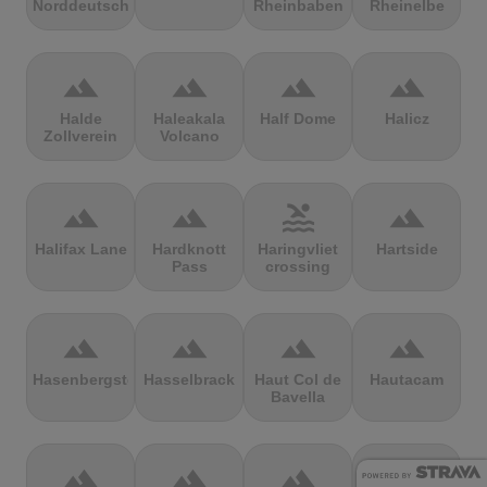
Norddeutschland
Rheinbaben
Rheinelbe
terrain
terrain
terrain
terrain
Halde
Haleakala
Half Dome
Halicz
Zollverein
Volcano
terrain
terrain
pool
terrain
Halifax Lane
Hardknott
Haringvliet
Hartside
Pass
crossing
terrain
terrain
terrain
terrain
Hasenbergsteige
Hasselbrack
Haut Col de
Hautacam
Bavella
terrain
terrain
terrain
terrain