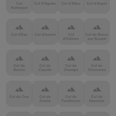
Col
Col D'Agnès
Col d'Allos
Col d'Aspin
Aubisque
terrain
terrain
terrain
terrain
Col d'Eze
Col d'Izoard
Col
Col de Braus
d'Oderen
par Sospel
terrain
terrain
terrain
terrain
Col de
Col de
Col de
Col de
Brouis
Cayolle
Champs
Chevreres
terrain
terrain
terrain
terrain
Col de Cou
Col de
Col de
Col de
Festre
Fontbruno
Haussire