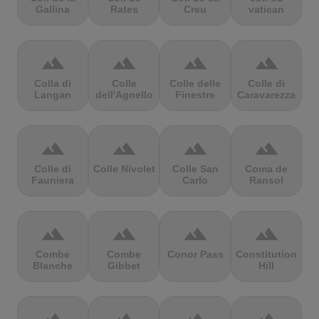
Gallina
Rates
Creu
vatican
terrain
terrain
terrain
terrain
Colla di
Colle
Colle delle
Colle di
Langan
dell'Agnello
Finestre
Caravarezza
terrain
terrain
terrain
terrain
Colle di
Colle Nivolet
Colle San
Coma de
Fauniera
Carlo
Ransol
terrain
terrain
terrain
terrain
Combe
Combe
Conor Pass
Constitution
Blanche
Gibbet
Hill