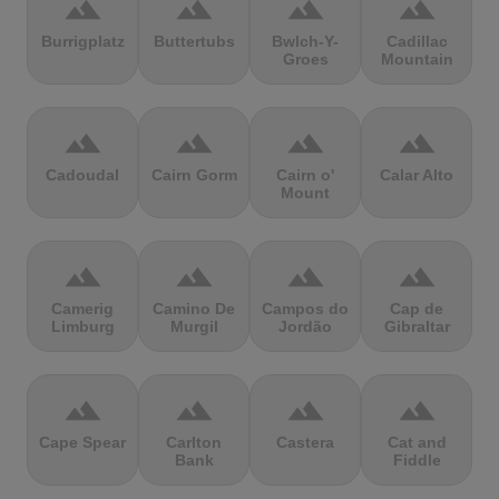
terrain
terrain
terrain
terrain
Burrigplatz
Buttertubs
Bwlch-Y-
Cadillac
Groes
Mountain
terrain
terrain
terrain
terrain
Cadoudal
Cairn Gorm
Cairn o'
Calar Alto
Mount
terrain
terrain
terrain
terrain
Camerig
Camino De
Campos do
Cap de
Limburg
Murgil
Jordão
Gibraltar
terrain
terrain
terrain
terrain
Cape Spear
Carlton
Castera
Cat and
Bank
Fiddle