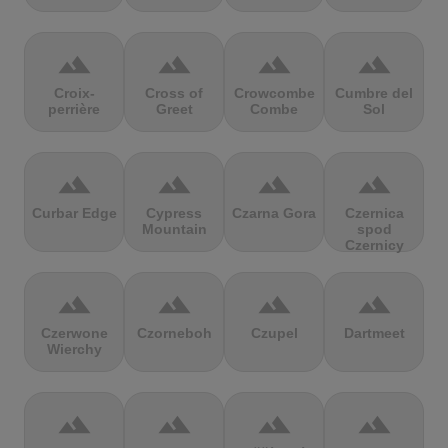
terrain
terrain
terrain
terrain
Croix-
Cross of
Crowcombe
Cumbre del
perrière
Greet
Combe
Sol
terrain
terrain
terrain
terrain
Curbar Edge
Cypress
Czarna Gora
Czernica
Mountain
spod
Czernicy
terrain
terrain
terrain
terrain
Czerwone
Czorneboh
Czupel
Dartmeet
Wierchy
terrain
terrain
terrain
terrain