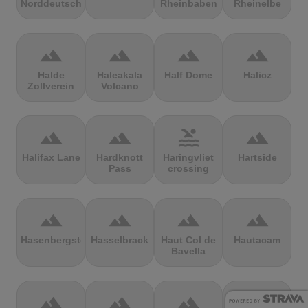
Norddeutschland
Rheinbaben
Rheinelbe
terrain
terrain
terrain
terrain
Halde
Haleakala
Half Dome
Halicz
Zollverein
Volcano
terrain
terrain
pool
terrain
Halifax Lane
Hardknott
Haringvliet
Hartside
Pass
crossing
terrain
terrain
terrain
terrain
Hasenbergsteige
Hasselbrack
Haut Col de
Hautacam
Bavella
terrain
terrain
terrain
terrain