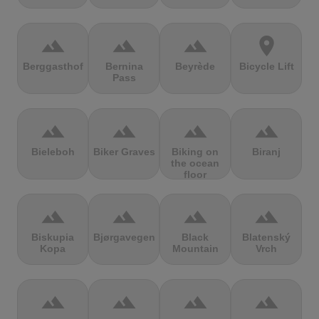
terrain
terrain
terrain
location_on
Berggasthof
Bernina
Beyrède
Bicycle Lift
Pass
terrain
terrain
terrain
terrain
Bieleboh
Biker Graves
Biking on
Biranj
the ocean
floor
terrain
terrain
terrain
terrain
Biskupia
Bjørgavegen
Black
Blatenský
Kopa
Mountain
Vrch
terrain
terrain
terrain
terrain