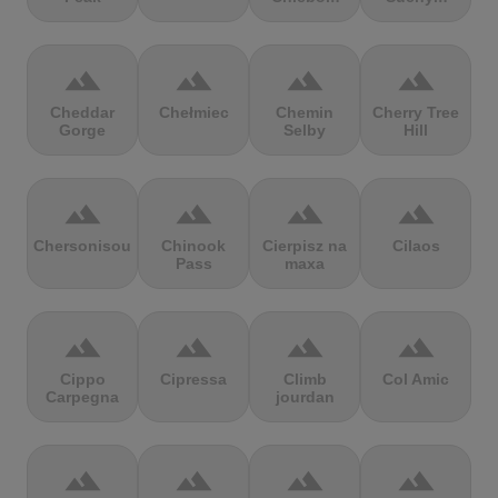
terrain
terrain
terrain
terrain
Cheddar
Chełmiec
Chemin
Cherry Tree
Gorge
Selby
Hill
terrain
terrain
terrain
terrain
Chersonisou
Chinook
Cierpisz na
Cilaos
Pass
maxa
terrain
terrain
terrain
terrain
Cippo
Cipressa
Climb
Col Amic
Carpegna
jourdan
terrain
terrain
terrain
terrain