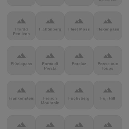
terrain
terrain
terrain
terrain
Ffordd
Fichtelberg
Fleet Moss
Flexenpass
Penllech
terrain
terrain
terrain
terrain
Flüelapass
Forca di
Forclaz
Fosse aux
Presta
loups
terrain
terrain
terrain
terrain
Frankenstein
French
Fuchsberg
Fuji Hill
Mountain
terrain
terrain
terrain
terrain