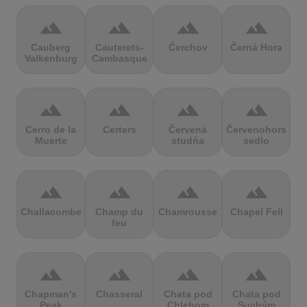
terrain
terrain
terrain
terrain
Cauberg
Cauterets-
Čerchov
Černá Hora
Valkenburg
Cambasque
terrain
terrain
terrain
terrain
Cerro de la
Certers
Červená
Červenohorské
Muerte
studňa
sedlo
terrain
terrain
terrain
terrain
Challacombe
Champ du
Chamrousse
Chapel Fell
feu
terrain
terrain
terrain
terrain
Chapman's
Chasseral
Chata pod
Chata pod
Peak
Chlebom
Suchým