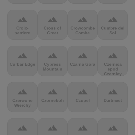
terrain
terrain
terrain
terrain
Croix-
Cross of
Crowcombe
Cumbre del
perrière
Greet
Combe
Sol
terrain
terrain
terrain
terrain
Curbar Edge
Cypress
Czarna Gora
Czernica
Mountain
spod
Czernicy
terrain
terrain
terrain
terrain
Czerwone
Czorneboh
Czupel
Dartmeet
Wierchy
terrain
terrain
terrain
terrain