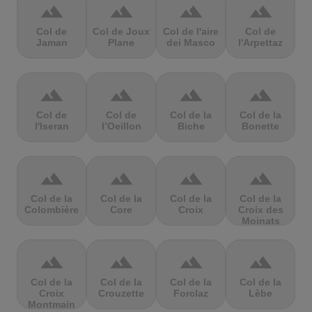
terrain
terrain
terrain
terrain
Col de
Col de Joux
Col de l'aire
Col de
Jaman
Plane
dei Masco
l'Arpettaz
terrain
terrain
terrain
terrain
Col de
Col de
Col de la
Col de la
l'Iseran
l’Oeillon
Biche
Bonette
terrain
terrain
terrain
terrain
Col de la
Col de la
Col de la
Col de la
Colombière
Core
Croix
Croix des
Moinats
terrain
terrain
terrain
terrain
Col de la
Col de la
Col de la
Col de la
Croix
Crouzette
Forclaz
Lèbe
Montmain