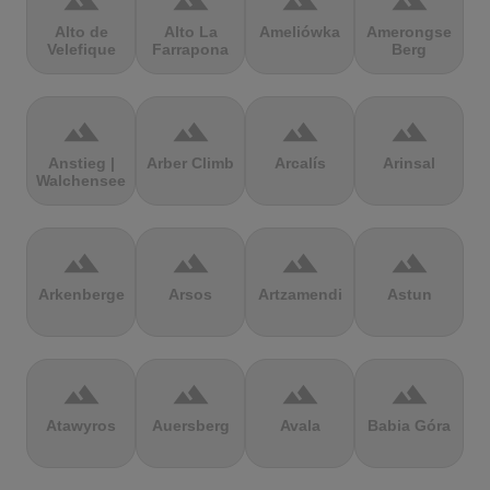
terrain
terrain
terrain
terrain
Alto de
Alto La
Ameliówka
Amerongse
Velefique
Farrapona
Berg
terrain
terrain
terrain
terrain
Anstieg |
Arber Climb
Arcalís
Arinsal
Walchensee
terrain
terrain
terrain
terrain
Arkenberge
Arsos
Artzamendi
Astun
terrain
terrain
terrain
terrain
Atawyros
Auersberg
Avala
Babia Góra