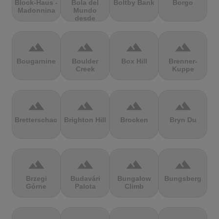
Block-Haus -
Bola del
Boltby Bank
Borgo
Madonnina
Mundo
desde
Navacerrada
terrain
terrain
terrain
terrain
Bougarnine
Boulder
Box Hill
Brenner-
Creek
Kuppe
terrain
terrain
terrain
terrain
Bretterschachten
Brighton Hill
Brocken
Bryn Du
terrain
terrain
terrain
terrain
Brzegi
Budavári
Bungalow
Bungsberg
Górne
Palota
Climb