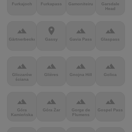
Furkajoch
Furkapass
Gamoniteiru
Garsdale
Head
terrain
location_on
terrain
terrain
Gärtnerbecken
Gassy
Gavia Pass
Glaspass
terrain
terrain
terrain
terrain
Gliczarów
Glières
Gnojna Hill
Golica
ściana
terrain
terrain
terrain
terrain
Góra
Góra Żar
Gorge de
Gospel Pass
Kamieńska
Flumens