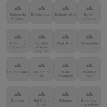
terrain
terrain
terrain
terrain
Balcón de
Ballaghbeama
Ballaghisheen
Ballon
Alicante
d'Alsace
terrain
terrain
terrain
terrain
Ballon de
Bandai-
Bank Road
Bärenstein
Servance
Azuma
Skyline
terrain
terrain
terrain
terrain
Baudichonne
Bealach na
Bear
Beckley
Ba
Mountain
Pass
terrain
terrain
terrain
terrain
Beixalís
Bel Oncle
Belagua
Belenbaşı
Climb
son yokuş