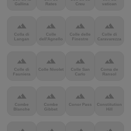
Gallina
Rates
Creu
vatican
terrain
terrain
terrain
terrain
Colla di
Colle
Colle delle
Colle di
Langan
dell'Agnello
Finestre
Caravarezza
terrain
terrain
terrain
terrain
Colle di
Colle Nivolet
Colle San
Coma de
Fauniera
Carlo
Ransol
terrain
terrain
terrain
terrain
Combe
Combe
Conor Pass
Constitution
Blanche
Gibbet
Hill