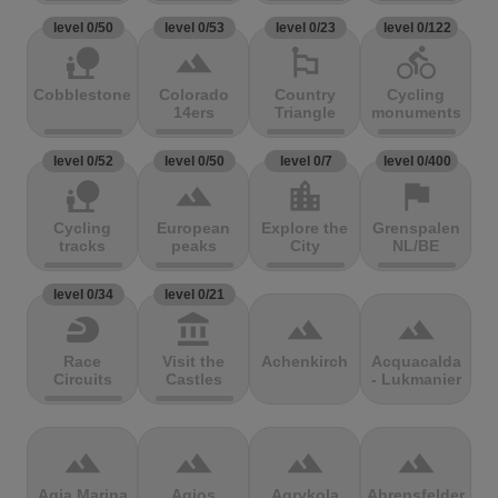
level 0/50
level 0/53
level 0/23
level 0/122
nature_people
terrain
emoji_flags
directions_bike
Cobblestones
Colorado
Country
Cycling
14ers
Triangle
monuments
level 0/52
level 0/50
level 0/7
level 0/400
nature_people
terrain
location_city
flag
Cycling
European
Explore the
Grenspalen
tracks
peaks
City
NL/BE
level 0/34
level 0/21
sports_motorsports
account_balance
terrain
terrain
Race
Visit the
Achenkirch
Acquacalda
Circuits
Castles
- Lukmanier
terrain
terrain
terrain
terrain
Agia Marina
Agios
Agrykola
Ahrensfelder