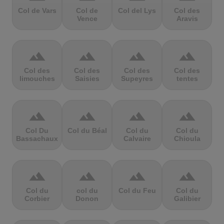
Col de Vars
Col de
Col del Lys
Col des
Vence
Aravis
terrain
terrain
terrain
terrain
Col des
Col des
Col des
Col des
limouches
Saisies
Supeyres
tentes
terrain
terrain
terrain
terrain
Col Du
Col du Béal
Col du
Col du
Bassachaux
Calvaire
Chioula
terrain
terrain
terrain
terrain
Col du
col du
Col du Feu
Col du
Corbier
Donon
Galibier