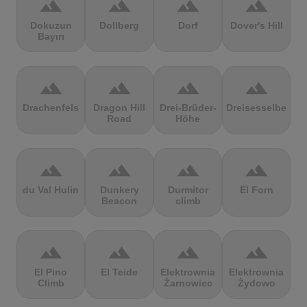
terrain
terrain
terrain
terrain
Dokuzun
Dollberg
Dorf
Dover's Hill
Bayırı
terrain
terrain
terrain
terrain
Drachenfels
Dragon Hill
Drei-Brüder-
Dreisesselberg
Road
Höhe
terrain
terrain
terrain
terrain
du Val Hulin
Dunkery
Durmitor
El Forn
Beacon
climb
terrain
terrain
terrain
terrain
El Pino
El Teide
Elektrownia
Elektrownia
Climb
Żarnowiec
Żydowo