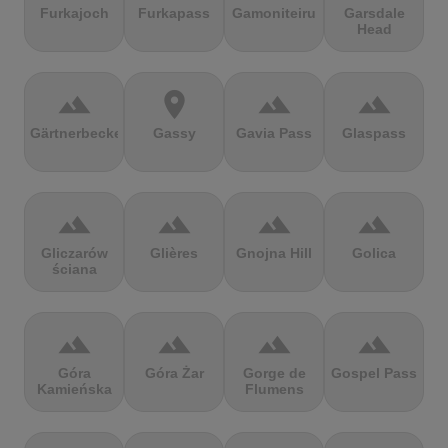
Furkajoch
Furkapass
Gamoniteiru
Garsdale
Head
terrain
location_on
terrain
terrain
Gärtnerbecken
Gassy
Gavia Pass
Glaspass
terrain
terrain
terrain
terrain
Gliczarów
Glières
Gnojna Hill
Golica
ściana
terrain
terrain
terrain
terrain
Góra
Góra Żar
Gorge de
Gospel Pass
Kamieńska
Flumens