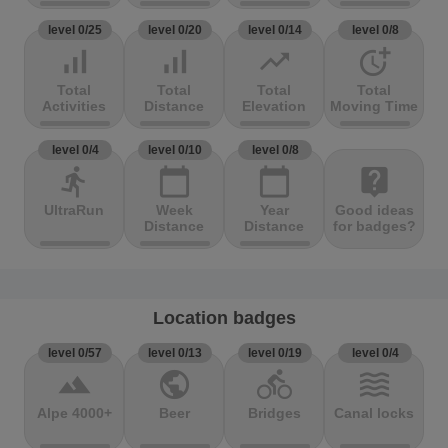
level 0/25
level 0/20
level 0/14
level 0/8
signal_cellular_alt
signal_cellular_alt
trending_up
more_time
Total
Total
Total
Total
Activities
Distance
Elevation
Moving Time
level 0/4
level 0/10
level 0/8
directions_run
calendar_today
calendar_today
live_help
UltraRun
Week
Year
Good ideas
Distance
Distance
for badges?
Location badges
level 0/57
level 0/13
level 0/19
level 0/4
terrain
public
directions_bike
waves
Alpe 4000+
Beer
Bridges
Canal locks