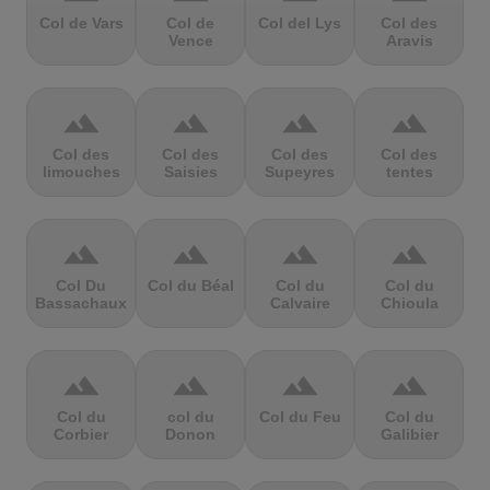
Col de Vars
Col de
Col del Lys
Col des
Vence
Aravis
terrain
terrain
terrain
terrain
Col des
Col des
Col des
Col des
limouches
Saisies
Supeyres
tentes
terrain
terrain
terrain
terrain
Col Du
Col du Béal
Col du
Col du
Bassachaux
Calvaire
Chioula
terrain
terrain
terrain
terrain
Col du
col du
Col du Feu
Col du
Corbier
Donon
Galibier