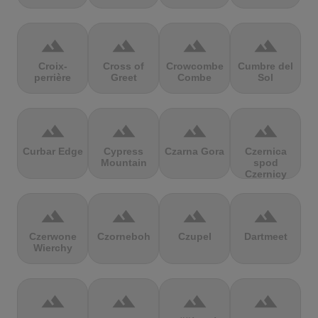
terrain
terrain
terrain
terrain
Croix-
Cross of
Crowcombe
Cumbre del
perrière
Greet
Combe
Sol
terrain
terrain
terrain
terrain
Curbar Edge
Cypress
Czarna Gora
Czernica
Mountain
spod
Czernicy
terrain
terrain
terrain
terrain
Czerwone
Czorneboh
Czupel
Dartmeet
Wierchy
terrain
terrain
terrain
terrain