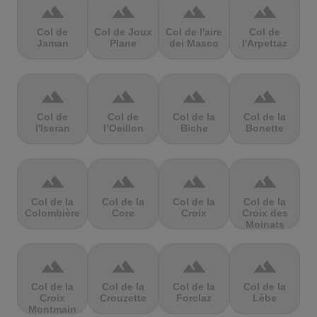
terrain
terrain
terrain
terrain
Col de
Col de Joux
Col de l'aire
Col de
Jaman
Plane
dei Masco
l'Arpettaz
terrain
terrain
terrain
terrain
Col de
Col de
Col de la
Col de la
l'Iseran
l’Oeillon
Biche
Bonette
terrain
terrain
terrain
terrain
Col de la
Col de la
Col de la
Col de la
Colombière
Core
Croix
Croix des
Moinats
terrain
terrain
terrain
terrain
Col de la
Col de la
Col de la
Col de la
Croix
Crouzette
Forclaz
Lèbe
Montmain