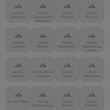
terrain
terrain
terrain
terrain
Col du
Col du
Col du
Col du
Glandon
Grand saint
Granier
Granon
Bernard
terrain
terrain
terrain
terrain
Col du
Col du
Col du
Col Du
Lautaret
Manet
Maquisard
Marchairuz
Climb
terrain
terrain
terrain
terrain
col du
Col du Mont
Col du
Col du
mollard
Tournier
Noyer
Parpailon
terrain
terrain
terrain
terrain
Col du Pillon
Col du
Col du
Col du
Platzerwasel
Portet
Portillon