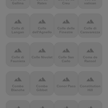
Gallina
Rates
Creu
vatican
terrain
terrain
terrain
terrain
Colla di
Colle
Colle delle
Colle di
Langan
dell'Agnello
Finestre
Caravarezza
terrain
terrain
terrain
terrain
Colle di
Colle Nivolet
Colle San
Coma de
Fauniera
Carlo
Ransol
terrain
terrain
terrain
terrain
Combe
Combe
Conor Pass
Constitution
Blanche
Gibbet
Hill