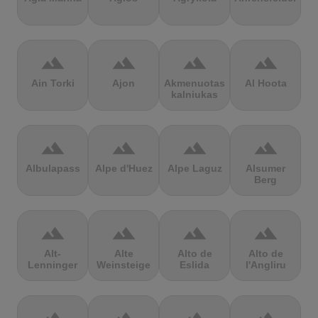
terrain
terrain
terrain
terrain
Ain Torki
Ajon
Akmenuotas
Al Hoota
kalniukas
terrain
terrain
terrain
terrain
Albulapass
Alpe d'Huez
Alpe Laguz
Alsumer
Berg
terrain
terrain
terrain
terrain
Alt-
Alte
Alto de
Alto de
Lenninger
Weinsteige
Eslida
l'Angliru