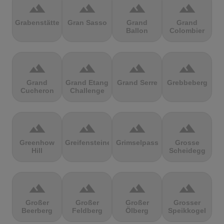
terrain
terrain
terrain
terrain
Grabenstätter
Gran Sasso
Grand
Grand
Ballon
Colombier
terrain
terrain
terrain
terrain
Grand
Grand Etang
Grand Serre
Grebbeberg
Cucheron
Challenge
terrain
terrain
terrain
terrain
Greenhow
Greifensteine
Grimselpass
Grosse
Hill
Scheidegg
terrain
terrain
terrain
terrain
Großer
Großer
Großer
Grosser
Beerberg
Feldberg
Ölberg
Speikkogel