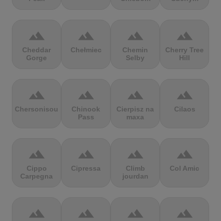
terrain
terrain
terrain
terrain
Cheddar
Chełmiec
Chemin
Cherry Tree
Gorge
Selby
Hill
terrain
terrain
terrain
terrain
Chersonisou
Chinook
Cierpisz na
Cilaos
Pass
maxa
terrain
terrain
terrain
terrain
Cippo
Cipressa
Climb
Col Amic
Carpegna
jourdan
terrain
terrain
terrain
terrain