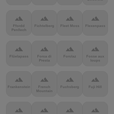
terrain
terrain
terrain
terrain
Ffordd
Fichtelberg
Fleet Moss
Flexenpass
Penllech
terrain
terrain
terrain
terrain
Flüelapass
Forca di
Forclaz
Fosse aux
Presta
loups
terrain
terrain
terrain
terrain
Frankenstein
French
Fuchsberg
Fuji Hill
Mountain
terrain
terrain
terrain
terrain